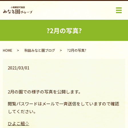
メ
?2月の写真?
HOME
秋田みなと園ブログ
?2月の写真?
2021/03/01
2月の園での様子の写真を公開します。
閲覧パスワードはメールで一斉送信をしていますので確認
してください。
ひよこ組♢