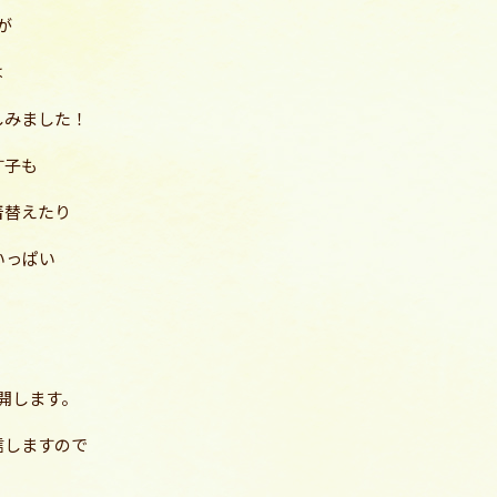
が
は
しみました！
す子も
着替えたり
いっぱい
開します。
信しますので