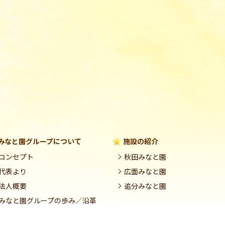
みなと園グループについて
施設の紹介
コンセプト
秋田みなと園
代表より
広面みなと園
法人概要
追分みなと園
みなと園グループの歩み／沿革