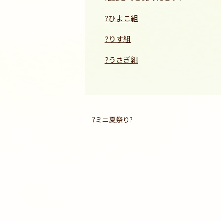
?ひよこ組
?りす組
?うさぎ組
?ミニ夏祭り?