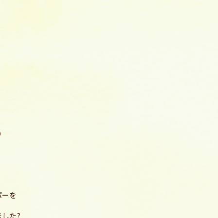
り
パーを
した?