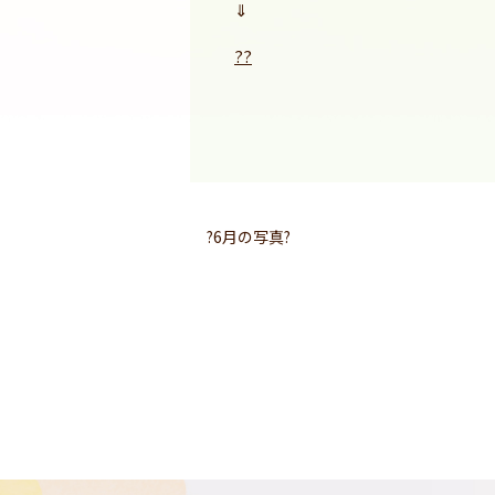
⇓
??
?6月の写真?