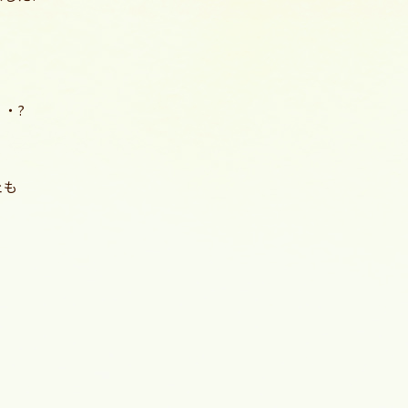
・?
ェも