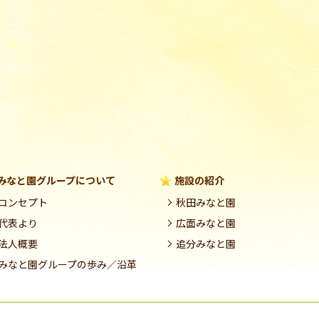
みなと園グループについて
施設の紹介
コンセプト
秋田みなと園
代表より
広面みなと園
法人概要
追分みなと園
みなと園グループの歩み／沿革