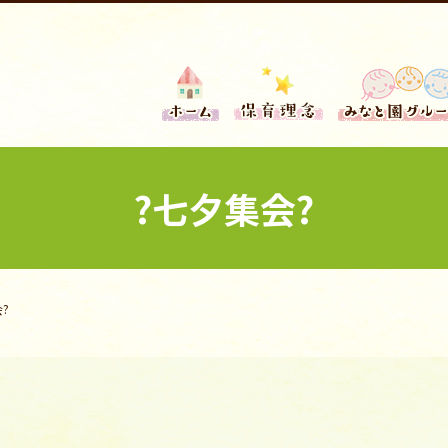
?七夕集会?
?