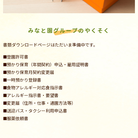
みなと園グループのやくそく
書類ダウンロードページはただいま準備中です。
登園許可書
預かり保育（年間契約）申込・雇用証明書
預かり保育月契約変更届
一時預かり登録書
食物アレルギー対応食指示書
アレルギー指示書・要望書
変更届（住所・仕事・通園方法等）
送迎バス・タクシー利用申込書
服薬依頼書