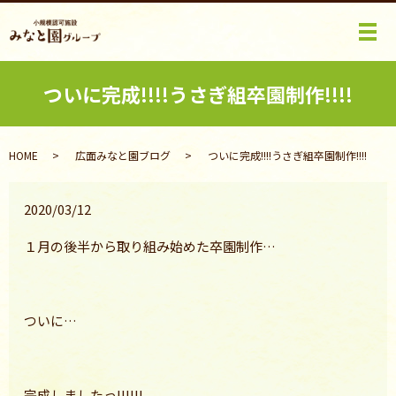
メ
ついに完成!!!!うさぎ組卒園制作!!!!
HOME
広面みなと園ブログ
ついに完成!!!!うさぎ組卒園制作!!!!
2020/03/12
１月の後半から取り組み始めた卒園制作…
ついに…
完成しましたっ!!!!!!