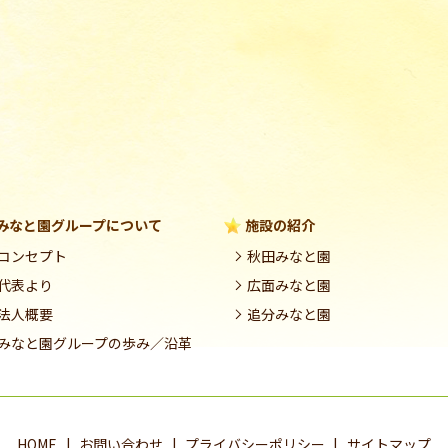
みなと園グループについて
施設の紹介
コンセプト
秋田みなと園
代表より
広面みなと園
法人概要
追分みなと園
みなと園グループの歩み／沿革
HOME
お問い合わせ
プライバシーポリシー
サイトマップ