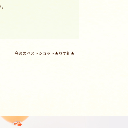
い。
今週のベストショット★りす組★