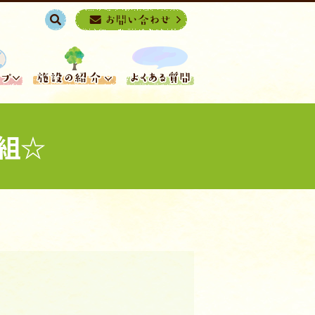
search
組☆