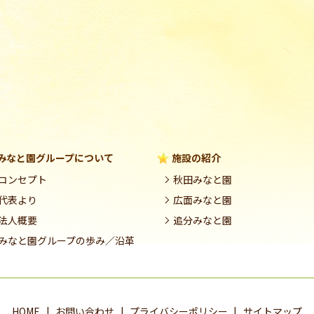
みなと園グループについて
施設の紹介
コンセプト
秋田みなと園
代表より
広面みなと園
法人概要
追分みなと園
みなと園グループの歩み／沿革
HOME
お問い合わせ
プライバシーポリシー
サイトマップ