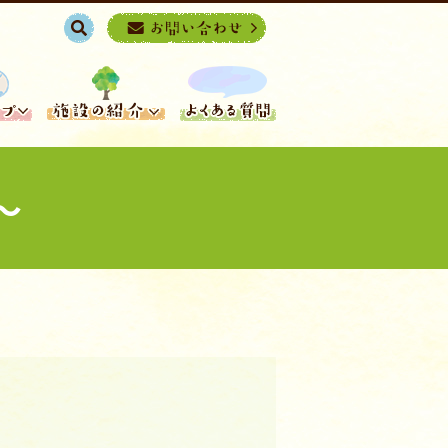
search
～