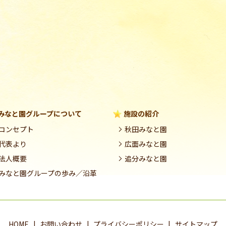
みなと園グループについて
施設の紹介
コンセプト
秋田みなと園
代表より
広面みなと園
法人概要
追分みなと園
みなと園グループの歩み／沿革
HOME
お問い合わせ
プライバシーポリシー
サイトマップ