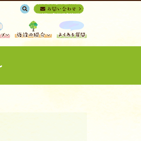
search
~