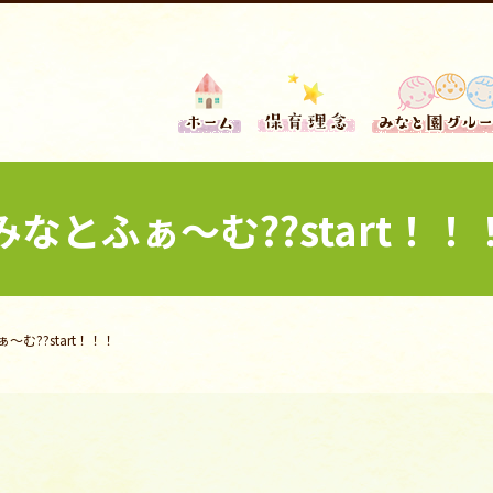
みなとふぁ〜む??start！！
〜む??start！！！