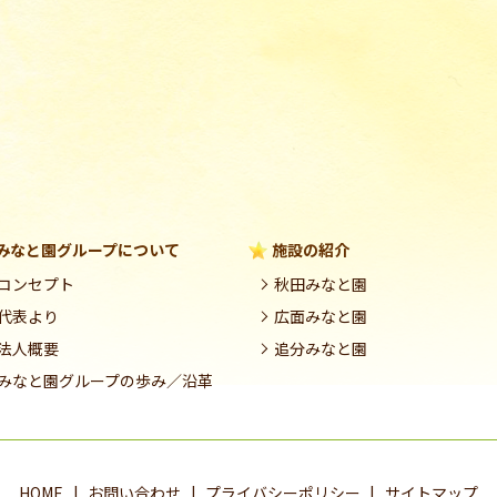
みなと園グループについて
施設の紹介
コンセプト
秋田みなと園
代表より
広面みなと園
法人概要
追分みなと園
みなと園グループの歩み／沿革
HOME
お問い合わせ
プライバシーポリシー
サイトマップ