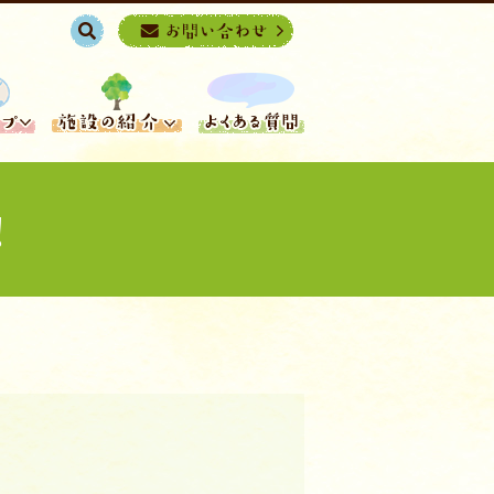
search
！