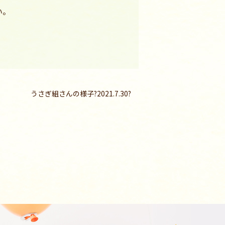
い。
うさぎ組さんの様子?2021.7.30?