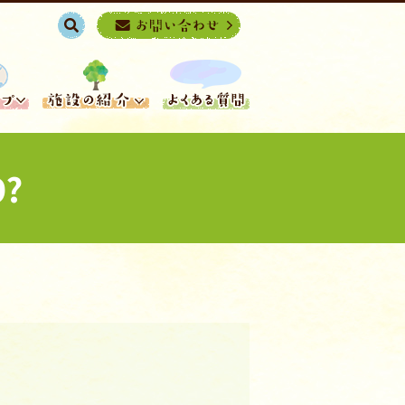
search
?