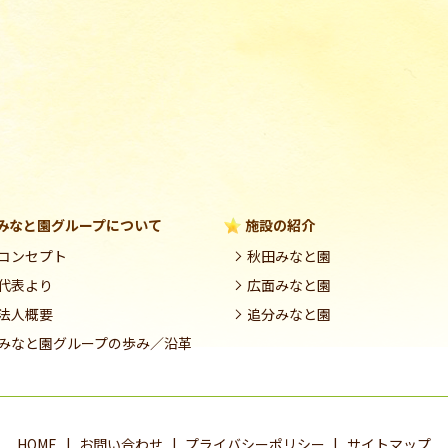
みなと園グループについて
施設の紹介
コンセプト
秋田みなと園
代表より
広面みなと園
法人概要
追分みなと園
みなと園グループの歩み／沿革
HOME
お問い合わせ
プライバシーポリシー
サイトマップ