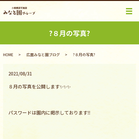
メ
?８月の写真?
HOME
広面みなと園ブログ
?８月の写真?
2021/08/31
８月の写真を公開します✨✨✨
パスワードは園内に掲示しております‼️