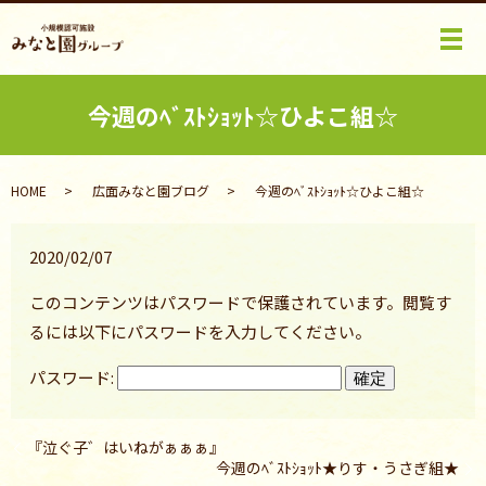
メ
今週のﾍﾞｽﾄｼｮｯﾄ☆ひよこ組☆
HOME
広面みなと園ブログ
今週のﾍﾞｽﾄｼｮｯﾄ☆ひよこ組☆
2020/02/07
このコンテンツはパスワードで保護されています。閲覧す
るには以下にパスワードを入力してください。
パスワード:
『泣ぐ子゛はいねがぁぁぁ』
今週のﾍﾞｽﾄｼｮｯﾄ★りす・うさぎ組★