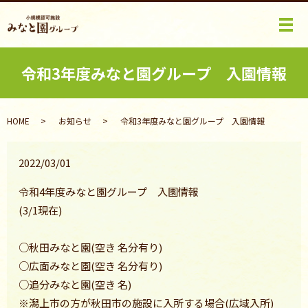
メ
令和3年度みなと園グループ 入園情報
HOME
お知らせ
令和3年度みなと園グループ 入園情報
2022/03/01
令和4年度みなと園グループ 入園情報
(3/1現在)
○秋田みなと園(空き 名分有り)
○広面みなと園(空き 名分有り)
○追分みなと園(空き 名)
※潟上市の方が秋田市の施設に入所する場合(広域入所)