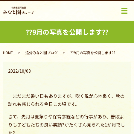
メ
??9月の写真を公開します??
HOME
追分みなと園ブログ
??9月の写真を公開します??
2022/10/03
まだまだ暑い日もありますが、吹く風が心地良く、秋の
訪れも感じられる今日この頃です。
さて、先月は夏祭りや保育参観などの行事があり、普段よ
りも子どもたちの良い笑顔?がたくさん見られた
1
か月でし
た?