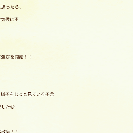
と思ったら、
む気候に☔
水遊びを開始！！
様子をじっと見ている子🥺
した😌
お散歩！！