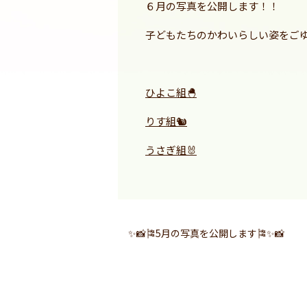
６月の写真を公開します！！
子どもたちのかわいらしい姿をごゆ
ひよこ組🐣
りす組🐿️
うさぎ組🐰
✨📸🎏5月の写真を公開します🎏✨📸