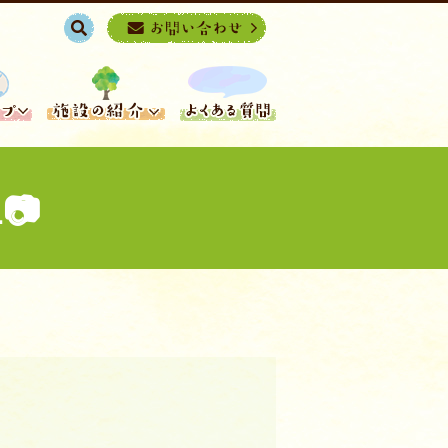
search
📷