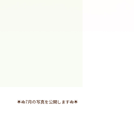
🌟🎋7月の写真を公開します🎋🌟