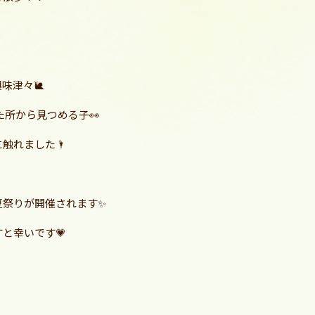

味津々🐌
た所から見つめる子👀
触れました🌂
夏祭りが開催されます✨
と幸いです💗