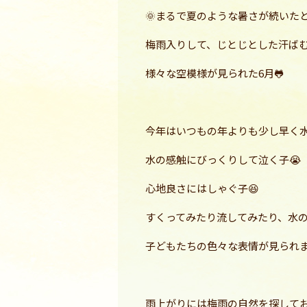
🌞まるで夏のような暑さが続いた
梅雨入りして、じとじとした汗ば
様々な空模様が見られた
6
月🐸
今年はいつもの年よりも少し早く
水の感触にびっくりして泣く子😭
心地良さにはしゃぐ子😆
すくってみたり流してみたり、水の
子どもたちの色々な表情が見られま
雨上がりには梅雨の自然を探して