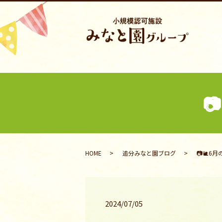

HOME
追分みなと園ブログ
📷🐌6
2024/07/05