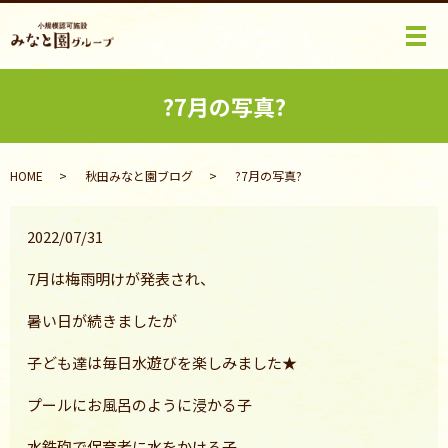
メ
?7月の写真?
HOME
秋田みなと園ブログ
?7月の写真?
2022/07/31
7月は梅雨明けが発表され、
暑い日が続きましたが
子ども達は毎日水遊びを楽しみました★
プールにお風呂のように浸かる子
水鉄砲で保育者に水をかける子