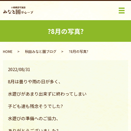
メ
?8月の写真?
HOME
秋田みなと園ブログ
?8月の写真?
2022/08/31
8月は曇りや雨の日が多く、
水遊びがあまり出来ずに終わってしまい
子ども達も残念そうでした?
水遊びの準備へのご協力、
ありがとうございました?