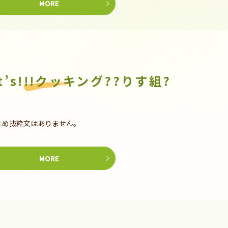
MORE
t’s!!!クッキング??りす組?
ため抜粋文はありません。
MORE