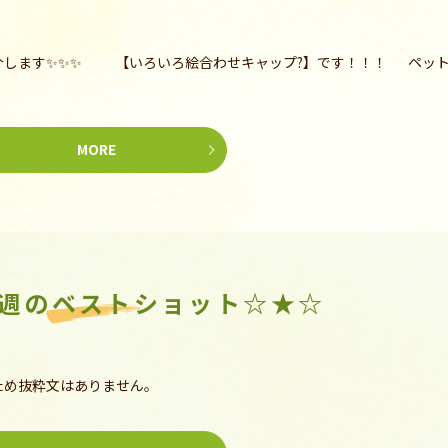
介します✨✨✨ 【いろいろ絵合わせキャップ?】です！！！ ペッ
MORE
今週のベストショット☆★☆
ため抜粋文はありません。